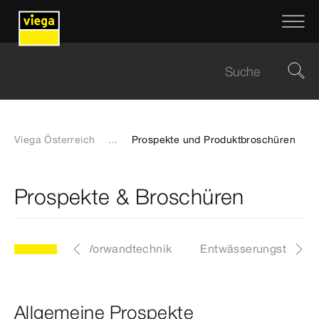
Viega Österreich
...
Prospekte und Produktbroschüren
Prospekte & Broschüren
werkzeuge
Vorwandtechnik
Entwässerungstechni
Allgemeine Prospekte