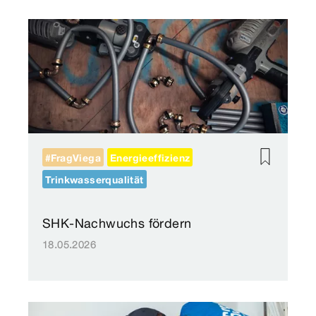
#FragViega
Energieeffizienz
Trinkwasserqualität
SHK-Nachwuchs fördern
18.05.2026