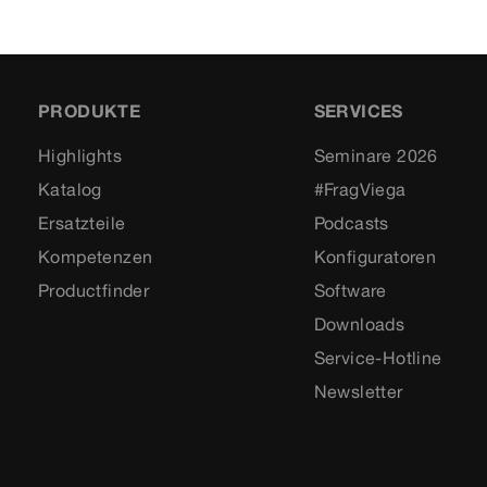
PRODUKTE
SERVICES
Highlights
Seminare 2026
Katalog
#FragViega
Ersatzteile
Podcasts
Kompetenzen
Konfiguratoren
Productfinder
Software
Downloads
Service-Hotline
Newsletter