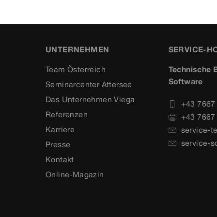
UNTERNEHMEN
SERVICE-H
Team Österreich
Technische B
Software
Seminarcenter Attersee
Das Unternehmen Viega
+43 7667
Referenzen
+43 7667
Karriere
service-t
service-s
Presse
Kontakt
Online-Magazin