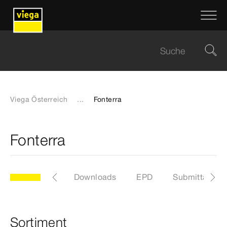
Viega Österreich
...
Fonterra
Fonterra
Zertifikate
Downloads
EPD
Submittal Pa
Sortiment