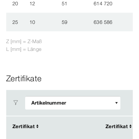
20
12
51
614 720
25
10
59
636 586
Z [mm] = Z-​Maß
L [mm] = Länge
Zertifikate
Zertifikat
Zertifikat
Zertifikat
Zertifikat