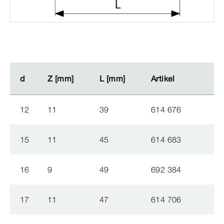
d
d
Z [mm]
Z [mm]
L [mm]
L [mm]
Artikel
Artikel
12
11
39
614 676
15
11
45
614 683
16
9
49
692 384
17
11
47
614 706