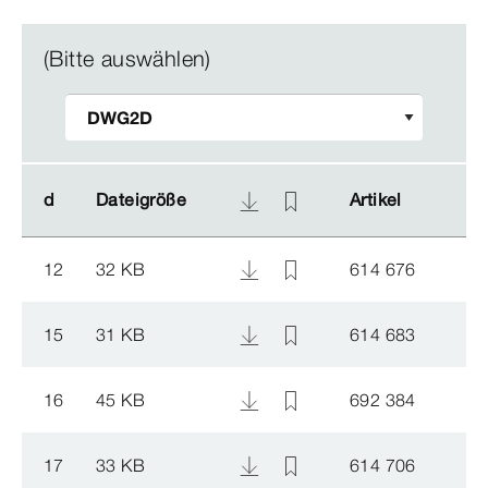
(Bitte auswählen)
d
d
Dateigröße
Dateigröße
Artikel
Artikel
12
32 KB
614 676
15
31 KB
614 683
16
45 KB
692 384
17
33 KB
614 706