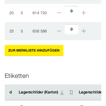
20
5
614 720
25
5
636 586
ZUR MERKLISTE HINZUFÜGEN
Etiketten
d
d
Lagerschilder (Karton)
Lagerschilder (Karton)
Lagerschilder (
Lagerschilder (