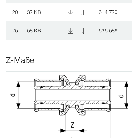
20
32 KB
614 720
25
58 KB
636 586
Z-Maße