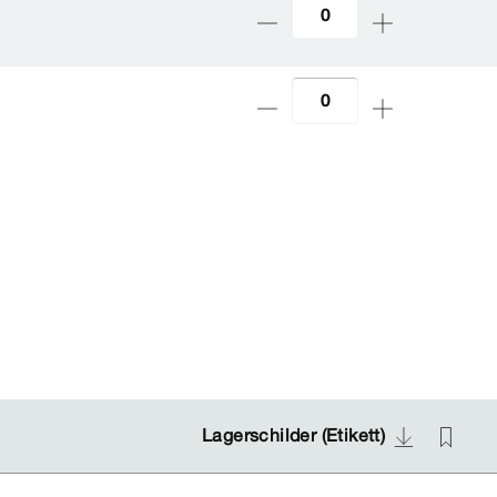
Lagerschilder (Etikett)
Lagerschilder (Etikett)