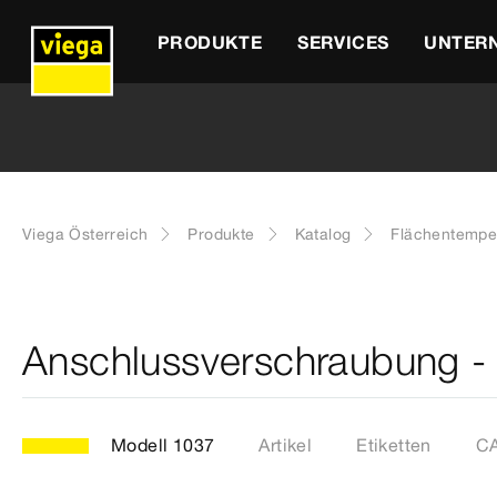
PRODUKTE
SERVICES
UNTER
Viega Österreich
Produkte
Katalog
Flächentempe
Anschlussverschraubung -
Modell 1037
Artikel
Etiketten
CA