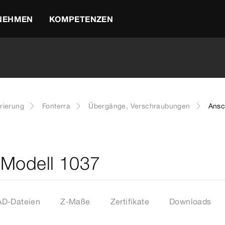
NEHMEN
KOMPETENZEN
rierung
Fonterra
Übergänge, Verschraubungen
Ansc
 Modell 1037
D-Dateien
Z-Maße
Zertifikate
Downloads