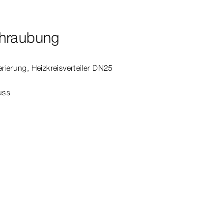
chraubung
rierung, Heizkreisverteiler DN25
uss