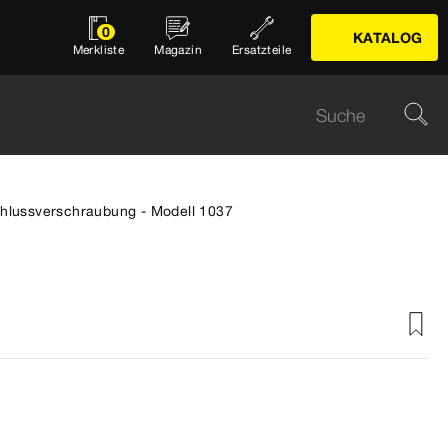
0
KATALOG
Merkliste
Magazin
Ersatzteile
hlussverschraubung - Modell 1037