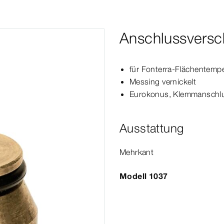
Anschlussvers
für Fonterra-​Flächentempe
Messing vernickelt
Eurokonus
, Klemmanschl
Ausstattung
Mehrkant
Modell 1037