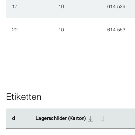
17
10
614 539
20
10
614 553
Etiketten
d
d
Lagerschilder (Karton)
Lagerschilder (Karton)