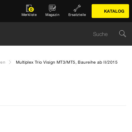
0
KATALOG
Merkliste
Magazin
Ersatzteile
ren
Multiplex Trio Visign MT3/MT5, Baureihe ab II/2015