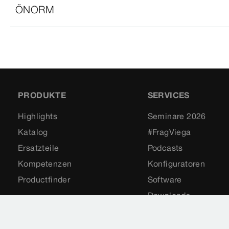
ÖNORM
PRODUKTE
SERVICES
Highlights
Seminare 2026
Katalog
#FragViega
Ersatzteile
Podcasts
Kompetenzen
Konfiguratoren
Productfinder
Software
Downloads
Service-Hotline
Newsletter