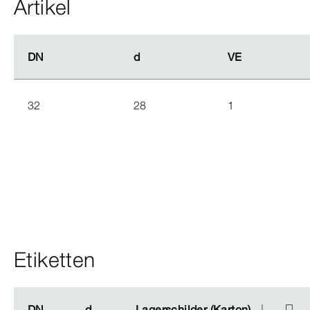
Artikel
DN
DN
d
d
VE
VE
32
28
1
Etiketten
DN
DN
d
d
Lagerschilder (Karton)
Lagerschilder (Karton)