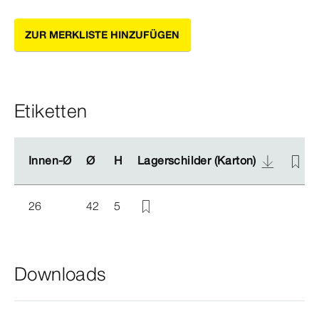
ZUR MERKLISTE HINZUFÜGEN
Etiketten
Innen-Ø
Innen-Ø
Ø
Ø
H
H
Lagerschilder (Karton)
Lagerschilder (Karton)
26
42
5
Downloads