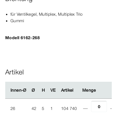
für Ventilkegel,
Multiplex
,
Multiplex
Trio
Gummi
Modell 6162-268
Artikel
Innen-Ø
Innen-Ø
Ø
Ø
H
H
VE
VE
Artikel
Artikel
Menge
Menge
26
42
5
1
104 740