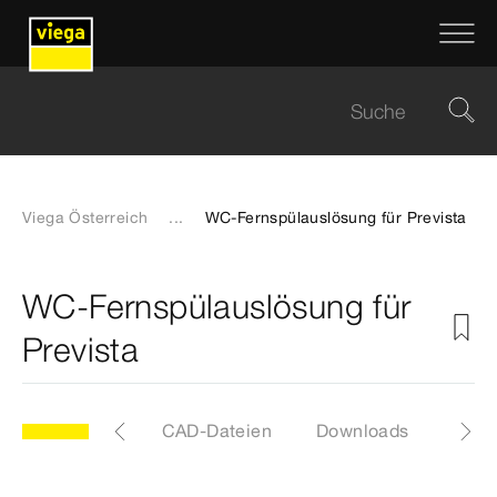
Viega Österreich
...
WC-Fernspülauslösung für Prevista
WC-Fernspülauslösung für
Prevista
Etiketten
CAD-Dateien
Downloads
Anle