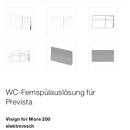
WC-Fernspülauslösung für
Prevista
Visign
for
More
200
elek­
tro
nisch