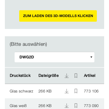
ZUM LADEN DES 3D-MODELLS KLICKEN
(Bitte auswählen)
Druckstück
Druckstück
Dateigröße
Dateigröße
Artikel
Artikel
Glas schwarz
266 KB
773 106
Glas weiß
266 KB
773 090