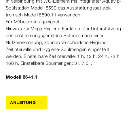
In Verbindung mit WC-​Element mit integrierter AquaVip-​
Spülstation
Modell
8590 das Ausstattungsset elek­
tro
nisch
Modell
8590.11 verwenden.
Für Möbeleinbau geeignet.
Hinweis zur Viega Hygiene-​Funktion: Zur Unterstützung
des bestimmungsgemäßen Betriebs nach einer
Nutzererkennung, können verschiedene Hygiene-​
Zeitintervalle und Hygiene-​Spülmengen eingestellt
werden. Einstellbare Zeitintervalle: 1
h,
12
h,
24
h,
72
h,
168
h.
Einstellbare Spülmengen: 3
l,
7,5
l.
Modell 8641.1
ANLEITUNG