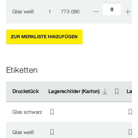
Glas weiß
1
773 090
ZUR MERKLISTE HINZUFÜGEN
Etiketten
Druckstück
Druckstück
Lagerschilder (Karton)
Lagerschilder (Karton)
Lager
Lager
Glas schwarz
Glas weiß