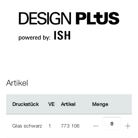
Artikel
Druckstück
Druckstück
VE
VE
Artikel
Artikel
Menge
Menge
Glas schwarz
1
773 106