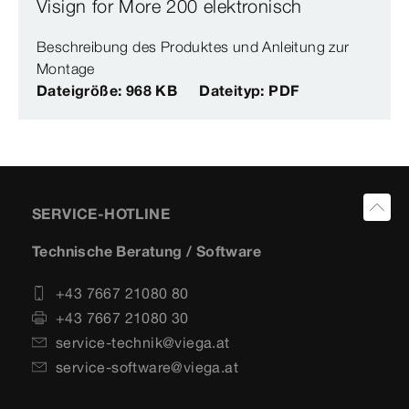
Visign for More 200 elektronisch
Beschreibung des Produktes und Anleitung zur
Montage
Dateigröße: 968 KB
Dateityp: PDF
SERVICE-HOTLINE
Technische Beratung / Software
+43 7667 21080 80
+43 7667 21080 30
service-technik@viega.at
service-software@viega.at