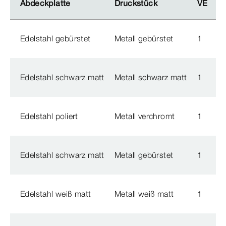
Abdeckplatte
Abdeckplatte
Druckstück
Druckstück
VE
VE
Ar
Ar
Edelstahl gebürstet
Metall gebürstet
1
7
Edelstahl schwarz matt
Metall schwarz matt
1
7
Edelstahl poliert
Metall verchromt
1
7
Edelstahl schwarz matt
Metall gebürstet
1
7
Edelstahl weiß matt
Metall weiß matt
1
8