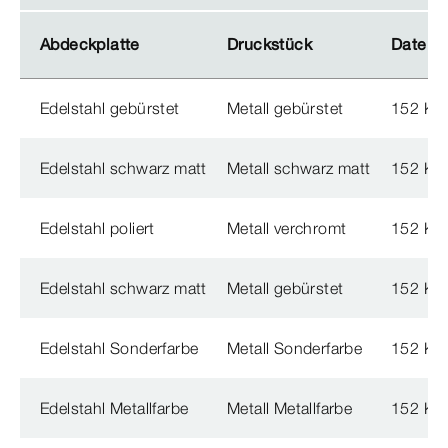
Abdeckplatte
Abdeckplatte
Druckstück
Druckstück
Dateig
Dateig
Edelstahl gebürstet
Metall gebürstet
152 KB
Edelstahl schwarz matt
Metall schwarz matt
152 KB
Edelstahl poliert
Metall verchromt
152 KB
Edelstahl schwarz matt
Metall gebürstet
152 KB
Edelstahl Sonderfarbe
Metall Sonderfarbe
152 KB
Edelstahl Metallfarbe
Metall Metallfarbe
152 KB