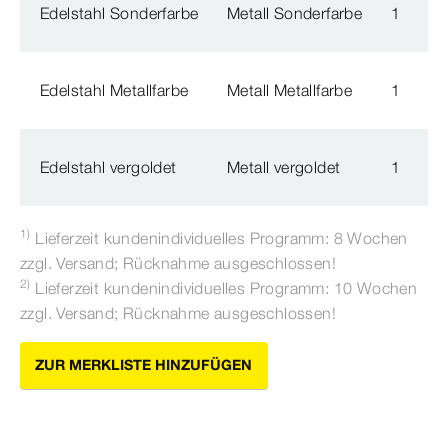
Edelstahl Sonderfarbe
Metall Sonderfarbe
1
7
Edelstahl Metallfarbe
Metall Metallfarbe
1
7
Edelstahl vergoldet
Metall vergoldet
1
7
1)
Lieferzeit kundenindividuelles Programm: 8 Wochen
zzgl. Versand; Rücknahme ausgeschlossen!
2)
Lieferzeit kundenindividuelles Programm: 10 Wochen
zzgl. Versand; Rücknahme ausgeschlossen!
ZUR MERKLISTE HINZUFÜGEN