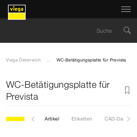
Viega Österreich
...
WC-Betätigungsplatte für Prevista
WC-Betätigungsplatte für
Prevista
Modell 8624.1
Artikel
Etiketten
CAD-Dateien