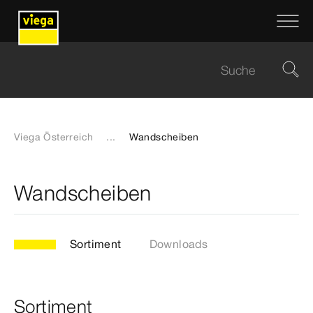
Viega Österreich
...
Wandscheiben
Wandscheiben
Sortiment
Downloads
Sortiment