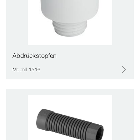
Abdrückstopfen
Modell 1516