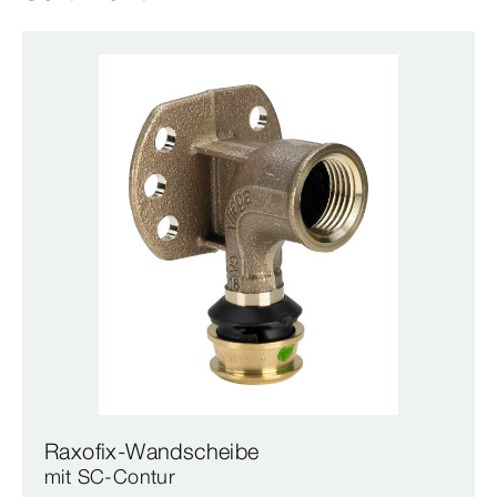
Raxofix-Wandscheibe
mit SC‑Contur