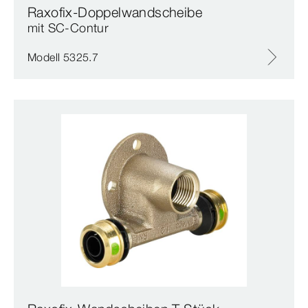
Raxofix-Doppelwandscheibe
mit SC‑Contur
Modell 5325.7