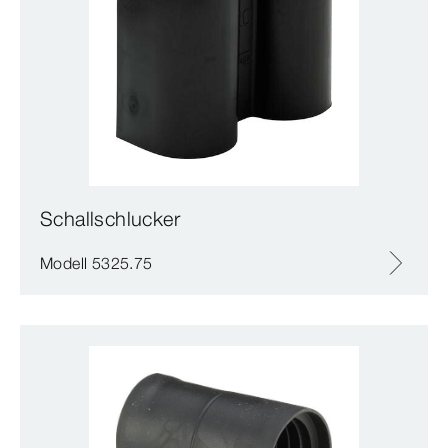
Schallschlucker
Modell 5325.75