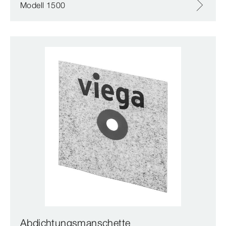
Modell 1500
Abdichtungsmanschette