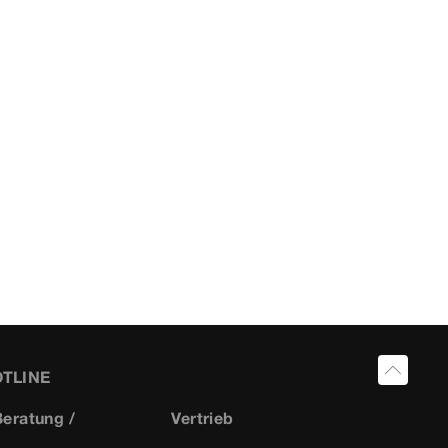
OTLINE
eratung /
Vertrieb