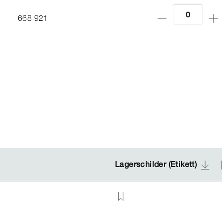
668 921
Lagerschilder (Etikett)
Lagerschilder (Etikett)