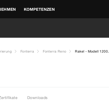
NEHMEN
KOMPETENZEN
rierung
Fonterra
Fonterra Reno
Rakel - Modell 1200
Zertifikate
Downloads