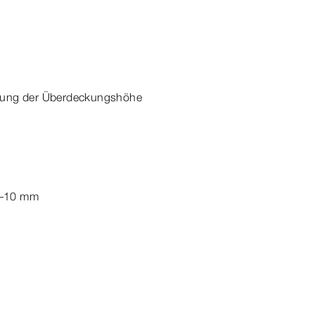
llung der Überdeckungshöhe
–10
mm