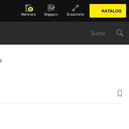
0
KATALOG
Merkliste
Magazin
Ersatzteile
.2