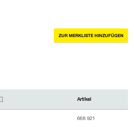
ZUR MERKLISTE HINZUFÜGEN
Artikel
Artikel
668 921