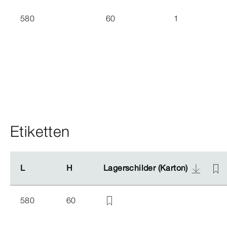
580
60
1
Etiketten
L
L
H
H
Lagerschilder (Karton)
Lagerschilder (Karton)
580
60