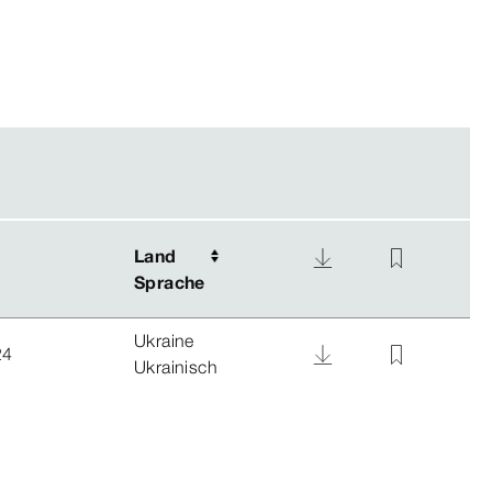
Land
Land
Sprache
Sprache
Ukraine
24
Ukrainisch