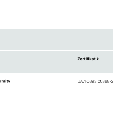
Zertifikat
Zertifikat
ormity
UA.1O393.00388-