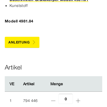
Kunststoff
Modell 4981.84
ANLEITUNG
Artikel
VE
VE
Artikel
Artikel
Menge
Menge
1
794 446