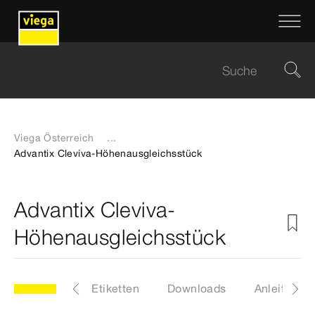
Viega Österreich
...
Advantix Cleviva-Höhenausgleichsstück
Advantix Cleviva-
Höhenausgleichsstück
4
Artikel
Etiketten
Downloads
Anleitunge