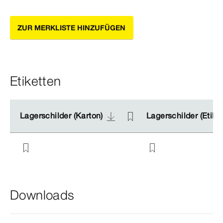
ZUR MERKLISTE HINZUFÜGEN
Etiketten
Lagerschilder (Karton)
Lagerschilder (Karton)
Lagerschilder (Etike
Lagerschilder (Etike
Downloads