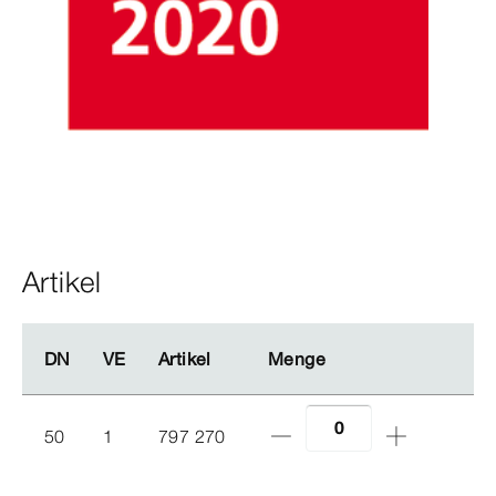
Artikel
DN
DN
VE
VE
Artikel
Artikel
Menge
Menge
50
1
797 270