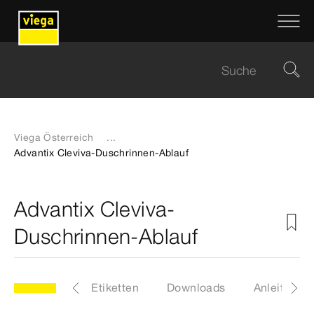
Viega Österreich
...
Advantix Cleviva-Duschrinnen-Ablauf
Advantix Cleviva-
Duschrinnen-Ablauf
0
Artikel
Etiketten
Downloads
Anleitunge