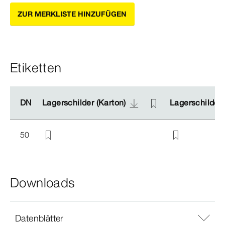
ZUR MERKLISTE HINZUFÜGEN
Etiketten
DN
DN
Lagerschilder (Karton)
Lagerschilder (Karton)
Lagerschilder 
Lagerschilder 
50
Downloads
Datenblätter