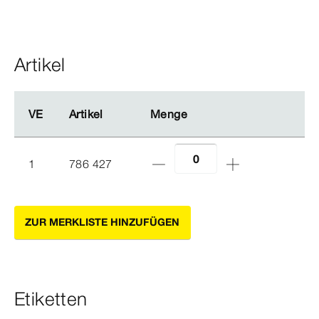
Artikel
VE
VE
Artikel
Artikel
Menge
Menge
1
786 427
ZUR MERKLISTE HINZUFÜGEN
Etiketten