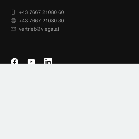
+43 7667 21080 60
+43 7667 21080 30
vertrieb@viega.at
Impressum
Rechtshinweise
Sitemap
Datenschutz
Länderauswahl
Cookie-Einstellungen