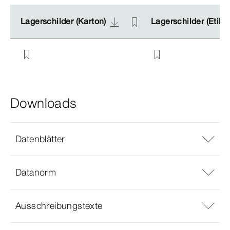
Lagerschilder (Karton)
Lagerschilder (Karton)
Lagerschilder (Etike
Lagerschilder (Etike
Downloads
Datenblätter
Datanorm
Ausschreibungstexte