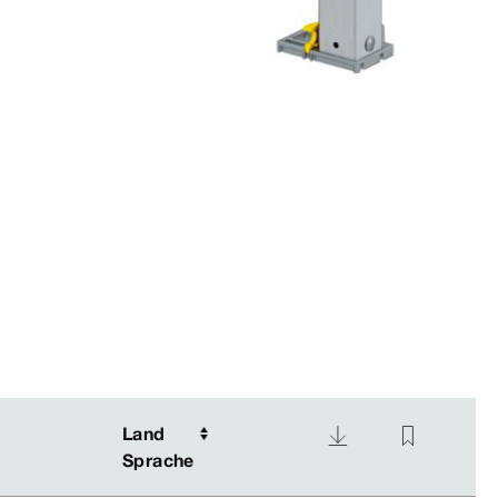
Land
Land
Sprache
Sprache