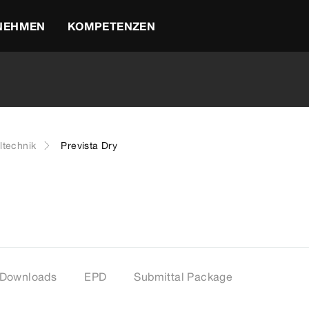
NEHMEN
KOMPETENZEN
ltechnik
Prevista Dry
Downloads
EPD
Submittal Package