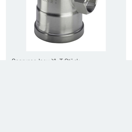
Sanpress Inox XL-T-Stück
mit SC‑Contur
Modell 2317.2XL
Downloads
0 Ergebnisse