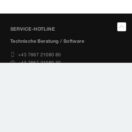
SERVICE-HOTLINE
Technische Beratung / Software
+43 7667 21080 80
+43 7667 21080 30
service-technik@viega.at
service-software@viega.at
Vertrieb
+43 7667 21080 60
+43 7667 21080 30