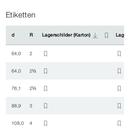
Etiketten
d
d
R
R
Lagerschilder (Karton)
Lagerschilder (Karton)
Lagers
Lagers
64,0
2
64,0
2
½
76,1
2
½
88,9
3
108,0
4