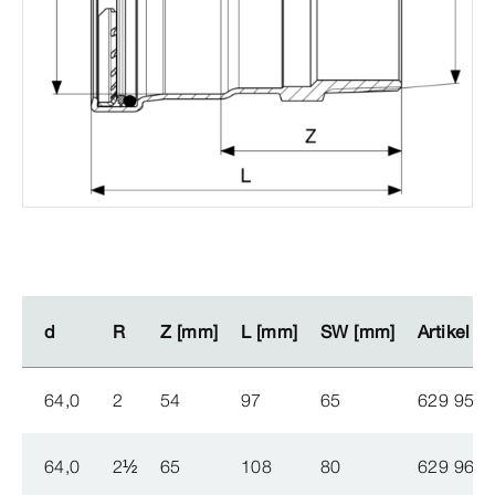
d
d
R
R
Z [mm]
Z [mm]
L [mm]
L [mm]
SW [mm]
SW [mm]
Artikel
Artikel
64,0
2
54
97
65
629 953
64,0
2
½
65
108
80
629 960