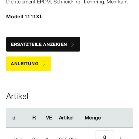
Dicht­
element
EPDM, Schneidring, Trennring, Mehrkant
Modell 1111XL
ERSATZTEILE ANZEIGEN
ANLEITUNG
Artikel
d
d
R
R
VE
VE
Artikel
Artikel
Menge
Menge