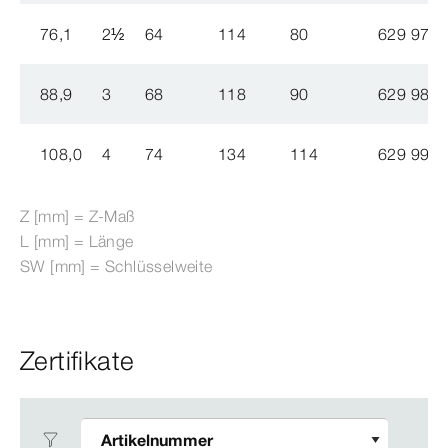
76,1
2
½
64
114
80
629 977
88,9
3
68
118
90
629 984
108,0
4
74
134
114
629 991
Z [mm] = Z-​Maß
L [mm] = Länge
SW [mm] = Schlüsselweite
Zertifikate