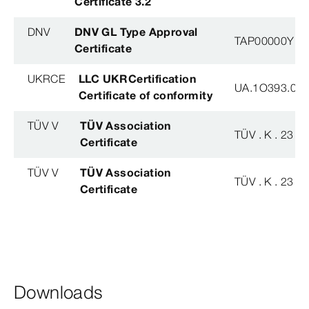
Certificate 3.2
DNV
DNV GL Type Approval
TAP00000YB
Certificate
UKRCE
LLC UKRCertification
UA.1O393.003
Certificate of conformity
TÜV V
TÜV Association
TÜV . K . 23 - 
Certificate
TÜV V
TÜV Association
TÜV . K . 23 - 
Certificate
Downloads