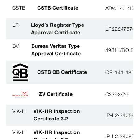
CSTB
CSTB Certificate
ATec 14.1/12
LR
Lloyd´s Register Type
LR22247876T
Approval Certificate
BV
Bureau Veritas Type
49811/BO BV
Approval Certificate
CSTB QB Certificate
QB-141-1804
IZV Certificate
C2793/26
VIK-H
VIK-HR Inspection
IP-L2-240823
Certificate 3.2
VIK-H
VIK-HR Inspection
IP-L2-240823