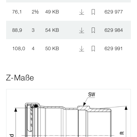
76,1
2
½
49 KB
629 977
88,9
3
54 KB
629 984
108,0
4
50 KB
629 991
Z-Maße