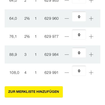
64,0
2
1
629 953
64,0
2
½
1
629 960
76,1
2
½
1
629 977
88,9
3
1
629 984
108,0
4
1
629 991
ZUR MERKLISTE HINZUFÜGEN