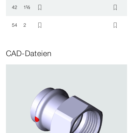
42
1
½
54
2
CAD-Dateien