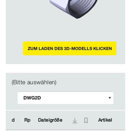
ZUM LADEN DES 3D-MODELLS KLICKEN
(Bitte auswählen)
d
d
Rp
Rp
Dateigröße
Dateigröße
Artikel
Artikel