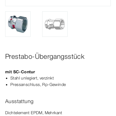
Prestabo-Übergangsstück
mit
SC‑Contur
Stahl unlegiert, verzinkt
Press­
anschluss
,
Rp‑Gewinde
Ausstattung
Dicht­
element
EPDM, Mehrkant