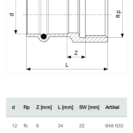
d
d
Rp
Rp
Z [mm]
Z [mm]
L [mm]
L [mm]
SW [mm]
SW [mm]
Artikel
Artikel
12
⅜
6
34
22
648 633