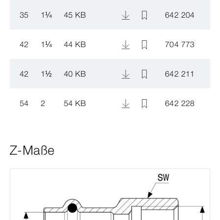
35
1
¼
45 KB
642 204
42
1
¼
44 KB
704 773
42
1
½
40 KB
642 211
54
2
54 KB
642 228
Z-Maße