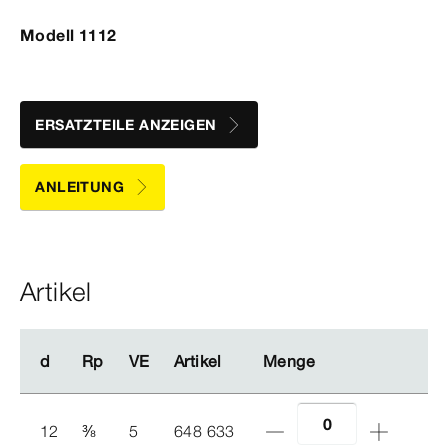
Modell 1112
ERSATZTEILE ANZEIGEN
ANLEITUNG
Artikel
d
d
Rp
Rp
VE
VE
Artikel
Artikel
Menge
Menge
12
⅜
5
648 633