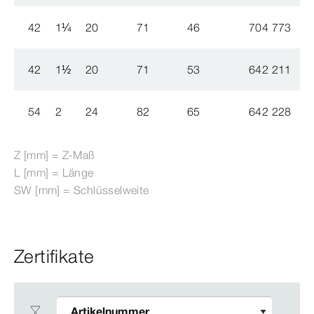
42
1
¼
20
71
46
704 773
42
1
½
20
71
53
642 211
54
2
24
82
65
642 228
Z [mm] = Z-​Maß
L [mm] = Länge
SW [mm] = Schlüsselweite
Zertifikate