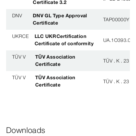
Certificate 3.2
DNV
DNV GL Type Approval
TAP00000YB
Certificate
UKRCE
LLC UKRCertification
UA.1O393.003
Certificate of conformity
TÜV V
TÜV Association
TÜV . K . 23 - 
Certificate
TÜV V
TÜV Association
TÜV . K . 23 - 
Certificate
Downloads