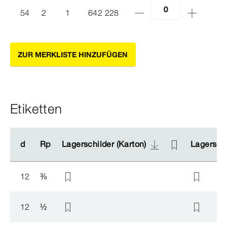
54
2
1
642 228
ZUR MERKLISTE HINZUFÜGEN
Etiketten
d
d
Rp
Rp
Lagerschilder (Karton)
Lagerschilder (Karton)
Lagerschi
Lagerschi
12
⅜
12
½