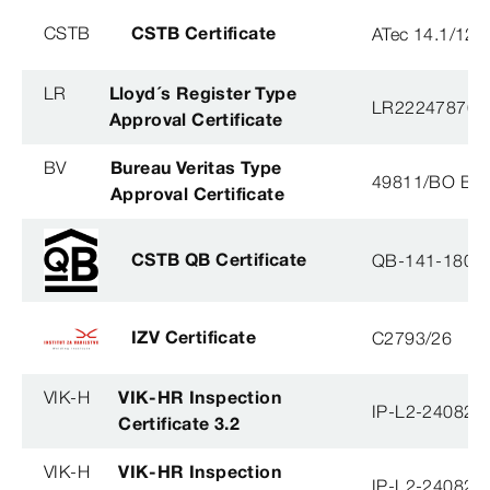
CSTB
CSTB Certificate
ATec 14.1/12
LR
Lloyd´s Register Type
LR22247876T
Approval Certificate
BV
Bureau Veritas Type
49811/BO BV
Approval Certificate
CSTB QB Certificate
QB-141-1804
IZV Certificate
C2793/26
VIK-H
VIK-HR Inspection
IP-L2-240823
Certificate 3.2
VIK-H
VIK-HR Inspection
IP-L2-240823