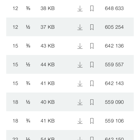
12
⅜
38 KB
648 633
12
½
37 KB
605 254
15
⅜
43 KB
642 136
15
½
44 KB
559 557
15
¾
41 KB
642 143
18
½
40 KB
559 090
18
¾
41 KB
559 106
22
½
54 KB
642 150