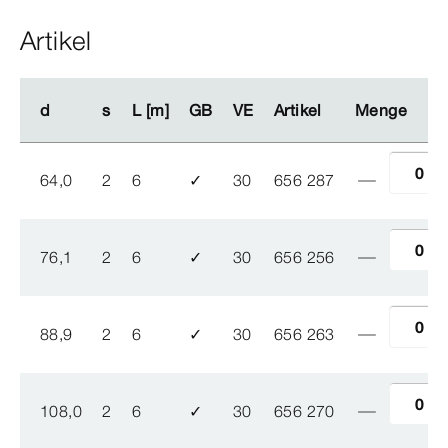
Artikel
d
d
s
s
L [m]
L [m]
GB
GB
VE
VE
Artikel
Artikel
Menge
Menge
64,0
2
6
✓
30
656 287
76,1
2
6
✓
30
656 256
88,9
2
6
✓
30
656 263
108,0
2
6
✓
30
656 270