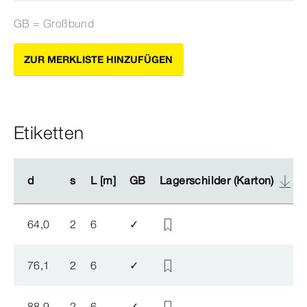
GB = Großbund
ZUR MERKLISTE HINZUFÜGEN
Etiketten
d
d
s
s
L [m]
L [m]
GB
GB
Lagerschilder (Karton)
Lagerschilder (Karton)
64,0
2
6
✓
76,1
2
6
✓
88,9
2
6
✓