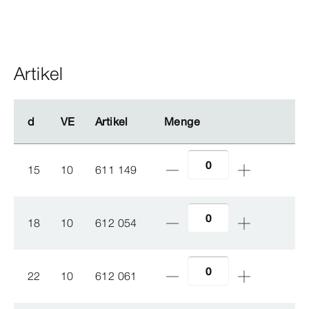
Artikel
d
d
VE
VE
Artikel
Artikel
Menge
Menge
15
10
611 149
18
10
612 054
22
10
612 061