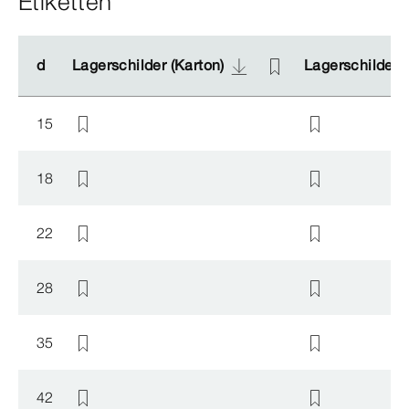
Etiketten
d
d
Lagerschilder (Karton)
Lagerschilder (Karton)
Lagerschilder (
Lagerschilder (
15
18
22
28
35
42