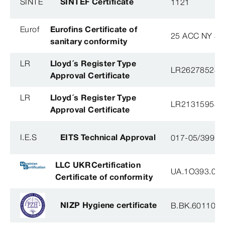
SINTE
SINTEF Certificate
1121
Eurof
Eurofins Certificate of
25 ACC NY 38
sanitary conformity
LR
Lloyd´s Register Type
LR26278528T
Approval Certificate
LR
Lloyd´s Register Type
LR21315958T
Approval Certificate
I.E.S
EITS Technical Approval
017-05/3991-
LLC UKRCertification
UA.1O393.003
Certificate of conformity
NIZP Hygiene certificate
B.BK.60110.0