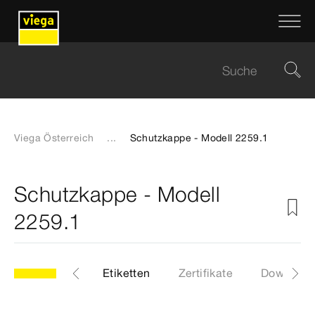
Viega Österreich
...
Schutzkappe - Modell 2259.1
Schutzkappe - Modell
2259.1
9.1
Artikel
Etiketten
Zertifikate
Download