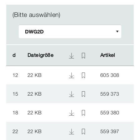
(Bitte auswählen)
d
d
Dateigröße
Dateigröße
Artikel
Artikel
12
22 KB
605 308
15
22 KB
559 373
18
22 KB
559 380
22
22 KB
559 397