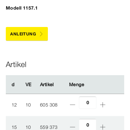
Modell 1157.1
ANLEITUNG
Artikel
d
d
VE
VE
Artikel
Artikel
Menge
Menge
12
10
605 308
15
10
559 373