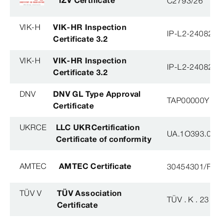
C2793/26
VIK-H
VIK-HR Inspection
IP-L2-240823
Certificate 3.2
VIK-H
VIK-HR Inspection
IP-L2-240823
Certificate 3.2
DNV
DNV GL Type Approval
TAP00000YB
Certificate
UKRCE
LLC UKRCertification
UA.1O393.003
Certificate of conformity
AMTEC
AMTEC Certificate
30454301/FH/
TÜV V
TÜV Association
TÜV . K . 23 - 
Certificate