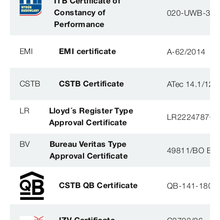
ITB Certificate of
Constancy of
020-UWB-31
Performance
EMI
EMI certificate
A-62/2014
CSTB
CSTB Certificate
ATec 14.1/12
LR
Lloyd´s Register Type
LR22247876T
Approval Certificate
BV
Bureau Veritas Type
49811/BO BV
Approval Certificate
CSTB QB Certificate
QB-141-1804
IZV Certificate