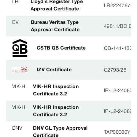
LR
Lloyd´s Register Type
LR22247876T
Approval Certificate
BV
Bureau Veritas Type
49811/BO BV
Approval Certificate
CSTB QB Certificate
QB-141-1804
IZV Certificate
C2793/26
VIK-H
VIK-HR Inspection
IP-L2-240823
Certificate 3.2
VIK-H
VIK-HR Inspection
IP-L2-240823
Certificate 3.2
DNV
DNV GL Type Approval
TAP00000YB
Certificate