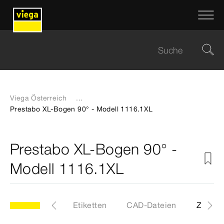
Viega Österreich
...
Prestabo XL-Bogen 90° - Modell 1116.1XL
Prestabo XL-Bogen 90° -
Modell 1116.1XL
1XL
Artikel
Etiketten
CAD-Dateien
Z-Maß