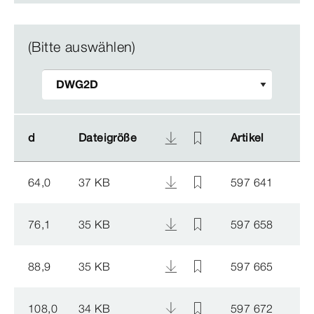
(Bitte auswählen)
d
d
Dateigröße
Dateigröße
Artikel
Artikel
64,0
37 KB
597 641
76,1
35 KB
597 658
88,9
35 KB
597 665
108,0
34 KB
597 672