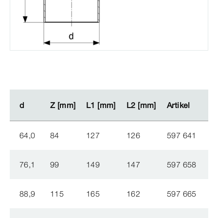
d
d
Z [mm]
Z [mm]
L1 [mm]
L1 [mm]
L2 [mm]
L2 [mm]
Artikel
Artikel
64,0
84
127
126
597 641
76,1
99
149
147
597 658
88,9
115
165
162
597 665