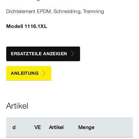
Dicht­
element
EPDM, Schneidring, Trennring
Modell 1116.1XL
ERSATZTEILE ANZEIGEN
ANLEITUNG
Artikel
d
d
VE
VE
Artikel
Artikel
Menge
Menge