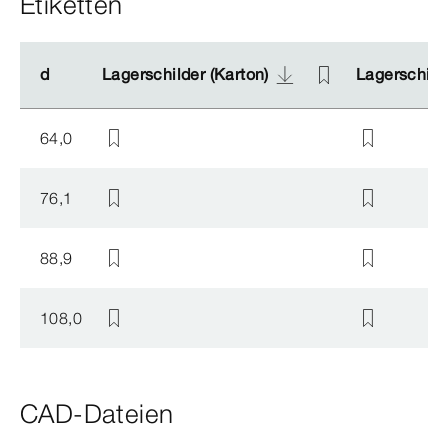
Etiketten
d
d
Lagerschilder (Karton)
Lagerschilder (Karton)
Lagerschilde
Lagerschilde
64,0
76,1
88,9
108,0
CAD-Dateien