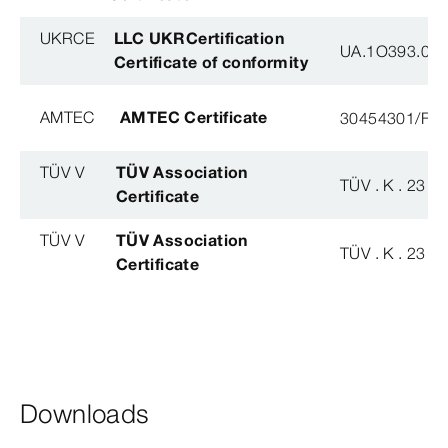
UKRCE
LLC UKRCertification
UA.1O393.003
Certificate of conformity
AMTEC
AMTEC Certificate
30454301/FH/
TÜV V
TÜV Association
TÜV . K . 23 - 
Certificate
TÜV V
TÜV Association
TÜV . K . 23 - 
Certificate
Downloads