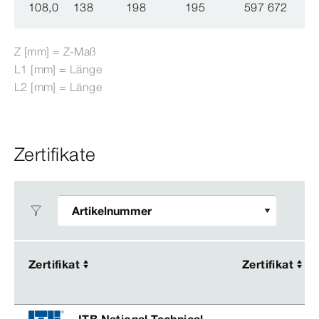
108,0
138
198
195
597 672
Z [mm] = Z-​Maß
L1 [mm] = Länge
L2 [mm] = Länge
Zertifikate
Zertifikat
Zertifikat
Zertifikat
Zertifikat