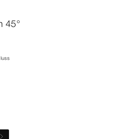
n 45°
luss