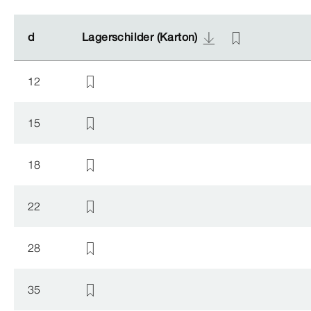
d
d
Lagerschilder (Karton)
Lagerschilder (Karton)
12
15
18
22
28
35