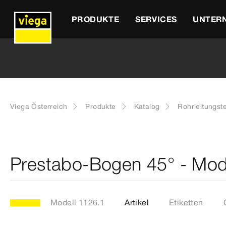
PRODUKTE
SERVICES
UNTER
Viega Österreich
Produkte
Katalog
Rohrleitungst
Prestabo-Bogen 45° - Mod
Modell 1126.1
Artikel
Etiketten