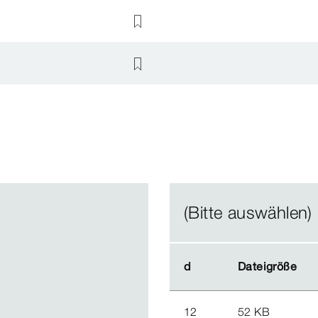
(Bitte auswählen)
d
d
Dateigröße
Dateigröße
12
52 KB