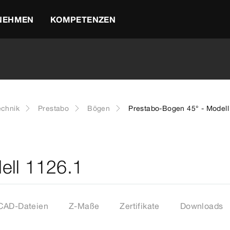
NEHMEN
KOMPETENZEN
echnik
Prestabo
Bögen
Prestabo-Bogen 45° - Modell
ell 1126.1
CAD-Dateien
Z-Maße
Zertifikate
Downloads