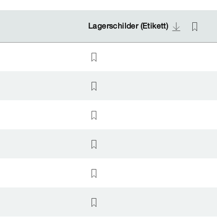
Lagerschilder (Etikett)
Lagerschilder (Etikett)