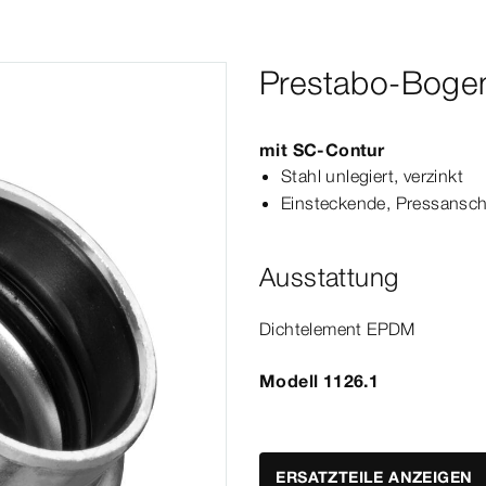
Prestabo-Boge
mit
SC‑Contur
Stahl unlegiert, verzinkt
Einsteckende, Press­
ansch
Ausstattung
Dicht­
element
EPDM
Modell 1126.1
ERSATZTEILE ANZEIGEN