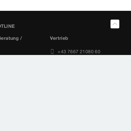
OTLINE
eratung /
Vertrieb
+43 7667 21080 60
 21080 80
+43 7667 21080 30
 21080 30
vertrieb@viega.at
echnik@viega.at
oftware@viega.at