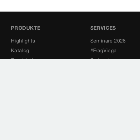
PRODUKTE
SERVICES
Highlights
Seminare 2026
Katalog
#FragViega
Ersatzteile
Podcasts
Kompetenzen
Konfiguratoren
Productfinder
Software
Downloads
Service-Hotline
Newsletter