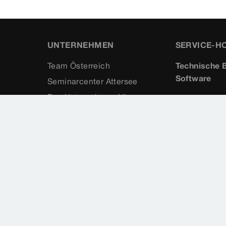
UNTERNEHMEN
SERVICE-H
Team Österreich
Technische B
Software
Seminarcenter Attersee
Das Unternehmen Viega
+43 7667
Referenzen
+43 7667
Karriere
service-t
service-s
Presse
Kontakt
Online-Magazin