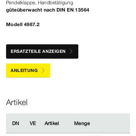
Pendel­
klappe
, Handbetätigung
güteüberwacht nach
DIN
EN
13564
Modell 4987.2
ERSATZTEILE ANZEIGEN
ANLEITUNG
Artikel
DN
DN
VE
VE
Artikel
Artikel
Menge
Menge