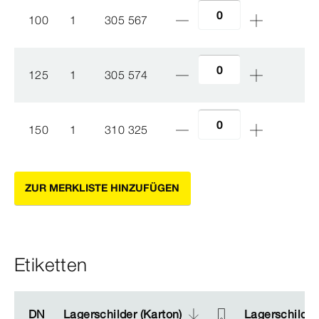
100
1
305 567
125
1
305 574
150
1
310 325
ZUR MERKLISTE HINZUFÜGEN
Etiketten
DN
DN
Lagerschilder (Karton)
Lagerschilder (Karton)
Lagerschilder 
Lagerschilder 