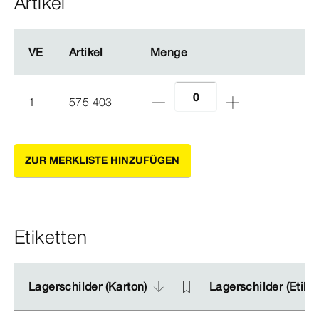
Artikel
VE
VE
Artikel
Artikel
Menge
Menge
1
575 403
ZUR MERKLISTE HINZUFÜGEN
Etiketten
Lagerschilder (Karton)
Lagerschilder (Karton)
Lagerschilder (Etike
Lagerschilder (Etike