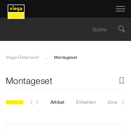
Viega Österreich
...
Montageset
Montageset
Modell 6142.91
Artikel
Etiketten
Download