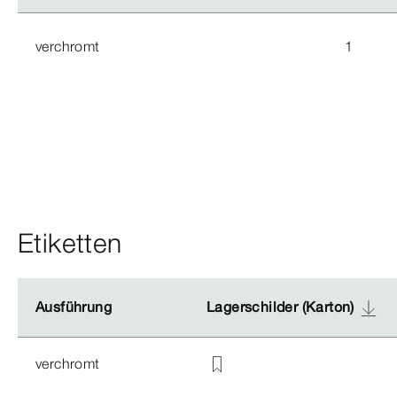
verchromt
1
Etiketten
Ausführung
Ausführung
Lagerschilder (Karton)
Lagerschilder (Karton)
verchromt