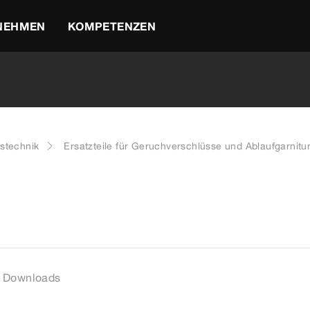
NEHMEN
KOMPETENZEN
stechnik
Ersatzteile für Geruchverschlüsse und Ablaufgarnitu
Downloads