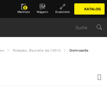
0
KATALOG
Merkliste
Magazin
Ersatzteile
ren
Rotaplex, Baureihe bis I/2015
Drehrosette