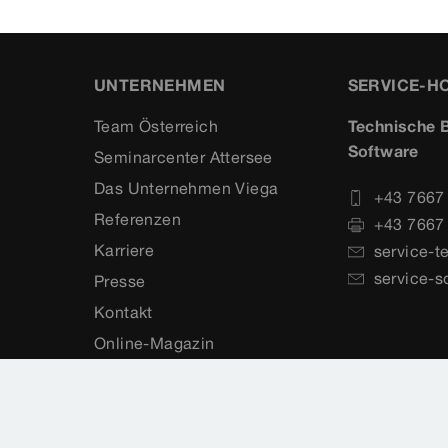
UNTERNEHMEN
SERVICE-H
Team Österreich
Technische B
Software
Seminarcenter Attersee
Das Unternehmen Viega
+43 7667
Referenzen
+43 7667
Karriere
service-t
service-s
Presse
Kontakt
Online-Magazin