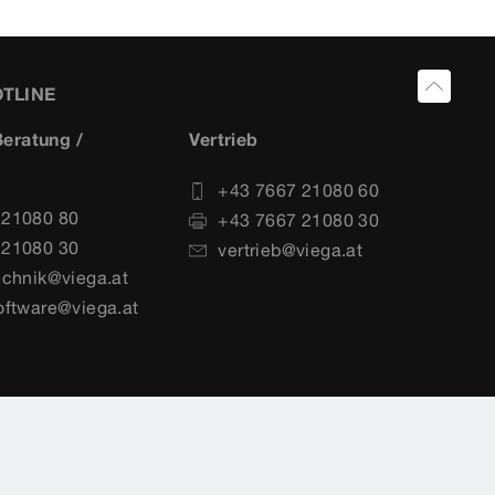
OTLINE
eratung /
Vertrieb
+43 7667 21080 60
 21080 80
+43 7667 21080 30
 21080 30
vertrieb@viega.at
echnik@viega.at
oftware@viega.at