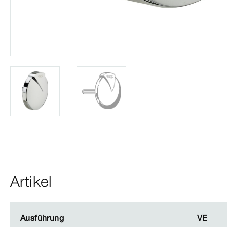
Artikel
Ausführung
Ausführung
VE
VE