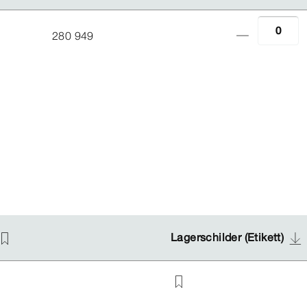
280 949
Lagerschilder (Etikett)
Lagerschilder (Etikett)