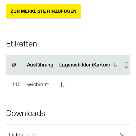
ZUR MERKLISTE HINZUFÜGEN
Etiketten
Ø
Ø
Ausführung
Ausführung
Lagerschilder (Karton)
Lagerschilder (Karton)
115
verchromt
Downloads
Datenblätter