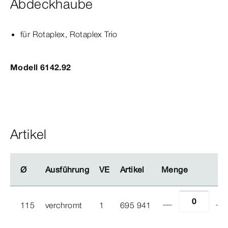
Abdeckhaube
für Rotaplex,
Rotaplex
Trio
Modell 6142.92
Artikel
Ø
Ø
Ausführung
Ausführung
VE
VE
Artikel
Artikel
Menge
Menge
115
verchromt
1
695 941