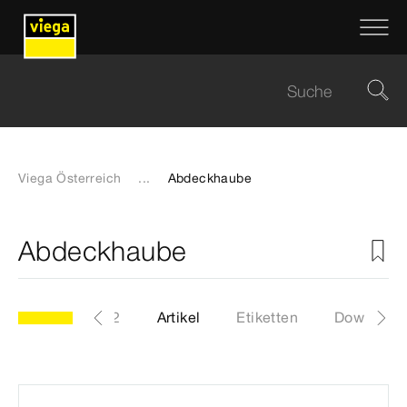
Viega Österreich
...
Abdeckhaube
Abdeckhaube
Modell 6142.92
Artikel
Etiketten
Download