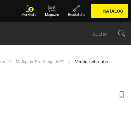
0
KATALOG
Merkliste
Magazin
Ersatzteile
ren
Multiplex Trio Visign MT9
Verstellschraube