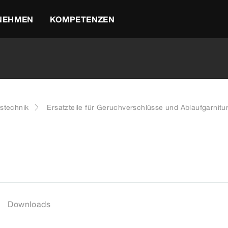
NEHMEN
KOMPETENZEN
stechnik
Ersatzteile für Geruchverschlüsse und Ablaufgarnitu
Downloads