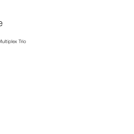
e
Multiplex
Trio