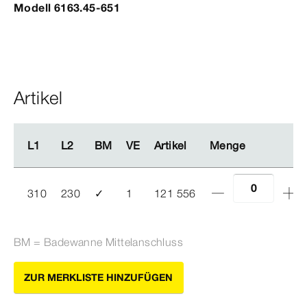
Modell 6163.45-651
Artikel
L1
L1
L2
L2
BM
BM
VE
VE
Artikel
Artikel
Menge
Menge
310
230
✓
1
121 556
BM = Badewanne Mittelanschluss
ZUR MERKLISTE HINZUFÜGEN