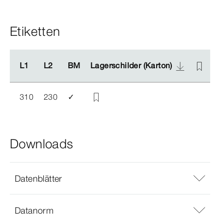
Etiketten
L1
L1
L2
L2
BM
BM
Lagerschilder (Karton)
Lagerschilder (Karton)
L
L
310
230
✓
Downloads
Datenblätter
Datanorm