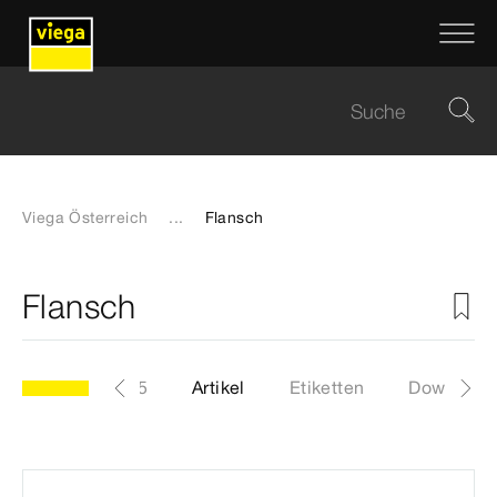
Viega Österreich
...
Flansch
Flansch
Modell 6171.105
Artikel
Etiketten
Download