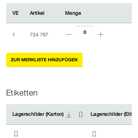
VE
VE
Artikel
Artikel
Menge
Menge
1
734 787
ZUR MERKLISTE HINZUFÜGEN
Etiketten
Lagerschilder (Karton)
Lagerschilder (Karton)
Lagerschilder (Etike
Lagerschilder (Etike