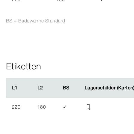
BS = Badewanne Standard
Etiketten
L1
L1
L2
L2
BS
BS
Lagerschilder (Karton
Lagerschilder (Karton
220
180
✓