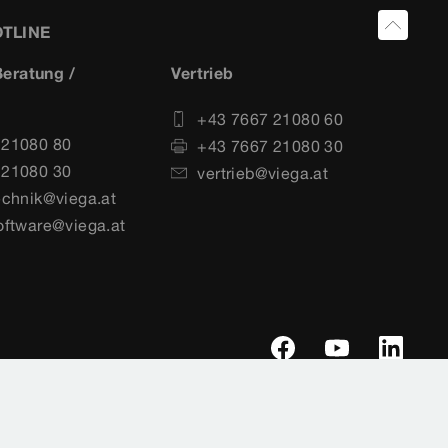
OTLINE
eratung /
Vertrieb
+43 7667 21080 60
 21080 80
+43 7667 21080 30
 21080 30
vertrieb@viega.at
echnik@viega.at
oftware@viega.at