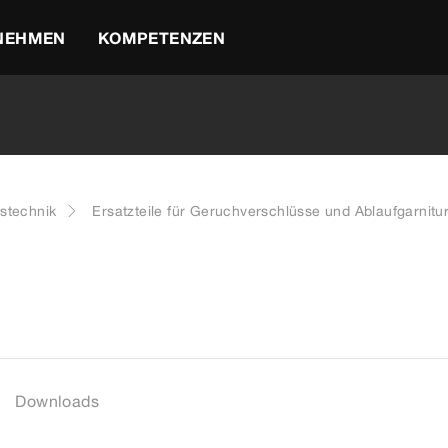
NEHMEN
KOMPETENZEN
stechnik
Ersatzteile für Geruchverschlüsse und Ablaufgarnitu
Downloads