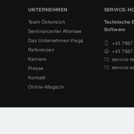
UNTERNEHMEN
SERVICE-H
Team Österreich
Technische B
Software
Seminarcenter Attersee
Das Unternehmen Viega
+43 7667
Referenzen
+43 7667
Karriere
service-t
service-s
Presse
Kontakt
Online-Magazin
nschutz
Länderauswahl
Cookie-Einstellungen