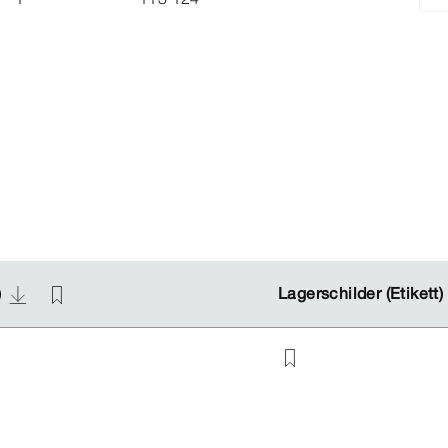
)
)
Lagerschilder (Etikett)
Lagerschilder (Etikett)