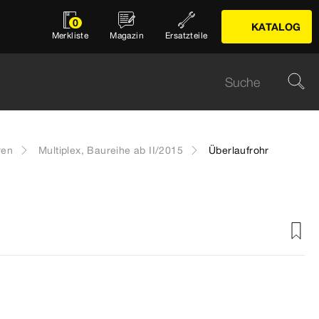
0
KATALOG
Merkliste
Magazin
Ersatzteile
ren
Multiplex, Baureihe ab II/2015
Überlaufrohr