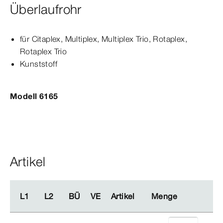
Überlaufrohr
für Citaplex,
Multiplex
,
Multiplex
Trio
, Rotaplex,
Rotaplex
Trio
Kunststoff
Modell 6165
Artikel
L1
L1
L2
L2
BÜ
BÜ
VE
VE
Artikel
Artikel
Menge
Menge