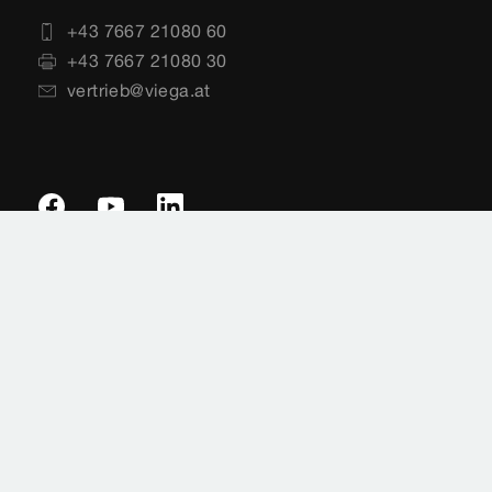
+43 7667 21080 60
+43 7667 21080 30
vertrieb@viega.at
Impressum
Rechtshinweise
Sitemap
Datenschutz
Länderauswahl
Cookie-Einstellungen