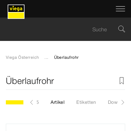
Viega Österreich
...
Überlaufrohr
Überlaufrohr
Modell 6165
Artikel
Etiketten
Download