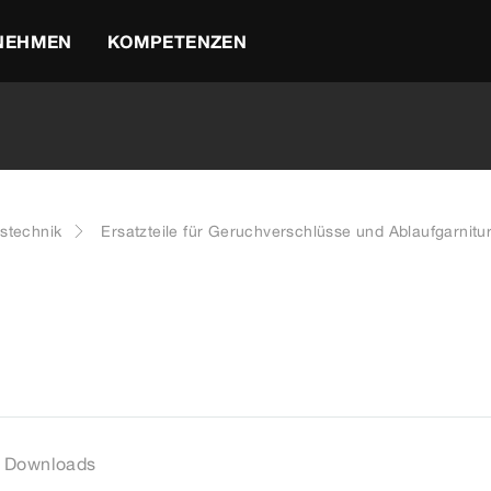
NEHMEN
KOMPETENZEN
stechnik
Ersatzteile für Geruchverschlüsse und Ablaufgarnitu
Downloads