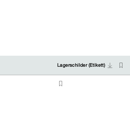
Lagerschilder (Etikett)
Lagerschilder (Etikett)