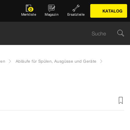
0
KATALOG
Merkliste
Magazin
Ersatzteile
ren
Abläufe für Spülen, Ausgüsse und Geräte