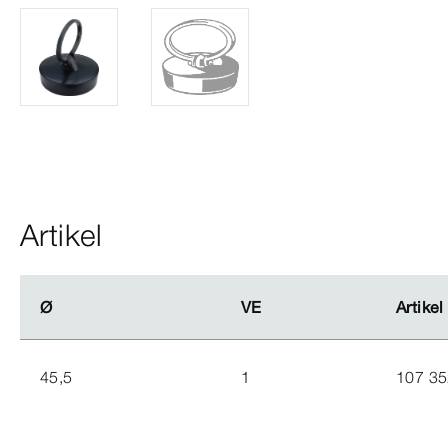
Artikel
Ø
Ø
VE
VE
Artikel
Artikel
45,5
1
107 3