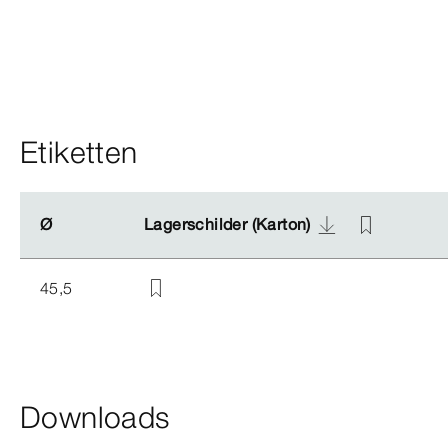
Etiketten
Ø
Ø
Lagerschilder (Karton)
Lagerschilder (Karton)
45,5
Downloads