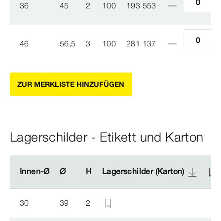
36
45
2
100
193 553
46
56,5
3
100
281 137
ZUR MERKLISTE HINZUFÜGEN
Lagerschilder - Etikett und Karton
Innen-Ø
Innen-Ø
Ø
Ø
H
H
Lagerschilder (Karton)
Lagerschilder (Karton)
30
39
2