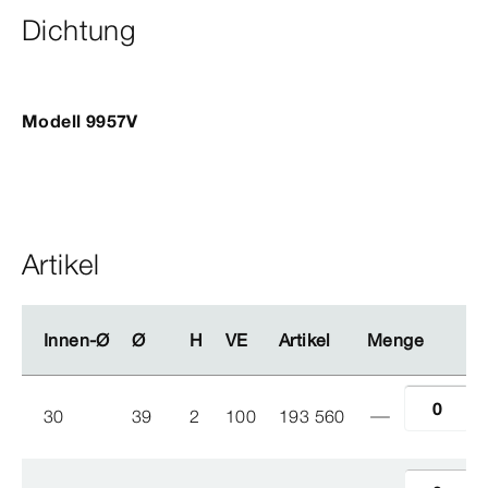
Dichtung
Modell 9957V
Artikel
Innen-Ø
Innen-Ø
Ø
Ø
H
H
VE
VE
Artikel
Artikel
Menge
Menge
30
39
2
100
193 560