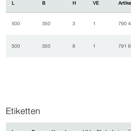
L
L
B
B
H
H
VE
VE
Artike
Artike
500
350
3
1
790 
500
350
8
1
791 
Etiketten