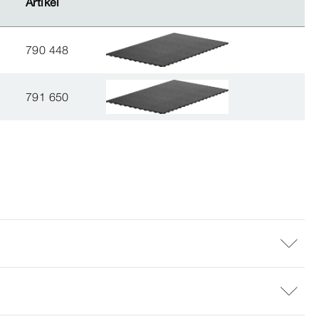
Artikel
Artikel
790 448
791 650