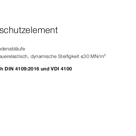
lschutzelement
odenabläufe
auerelastisch, dynamische Steifigkeit ≤30 MN/m³
ch
DIN
4109:2016
und VDI 4100