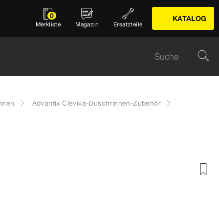
0
KATALOG
Merkliste
Magazin
Ersatzteile
innen
Advantix Cleviva-Duschrinnen-Zubehör