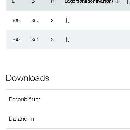
L
L
B
B
H
H
Lagerschilder (Karton)
Lagerschilder (Karton)
500
350
3
500
350
8
Downloads
Datenblätter
Datanorm