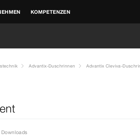
NEHMEN
KOMPETENZEN
stechnik
Advantix-Duschrinnen
Advantix Cleviva-Duschr
ent
Downloads