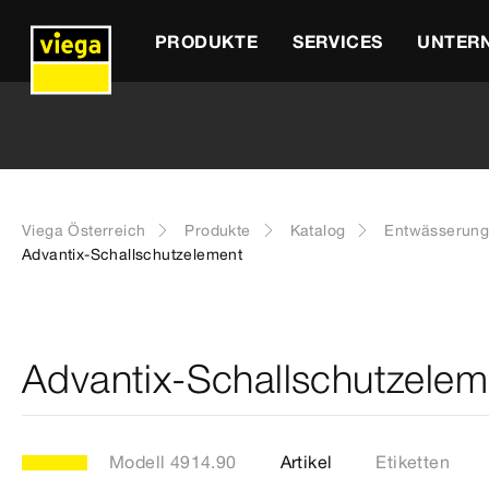
PRODUKTE
SERVICES
UNTER
Viega Österreich
Produkte
Katalog
Entwässerung
Advantix-Schallschutzelement
Advantix-Schallschutzelem
Modell 4914.90
Artikel
Etiketten