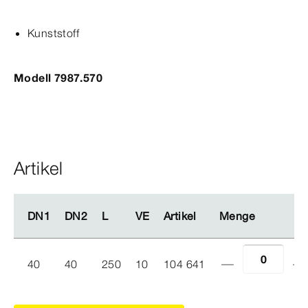
Kunststoff
Modell 7987.570
Artikel
DN1
DN1
DN2
DN2
L
L
VE
VE
Artikel
Artikel
Menge
Menge
40
40
250
10
104 641