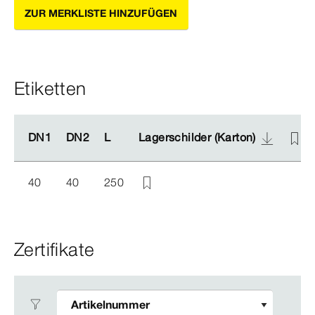
ZUR MERKLISTE HINZUFÜGEN
Etiketten
DN1
DN1
DN2
DN2
L
L
Lagerschilder (Karton)
Lagerschilder (Karton)
40
40
250
Zertifikate