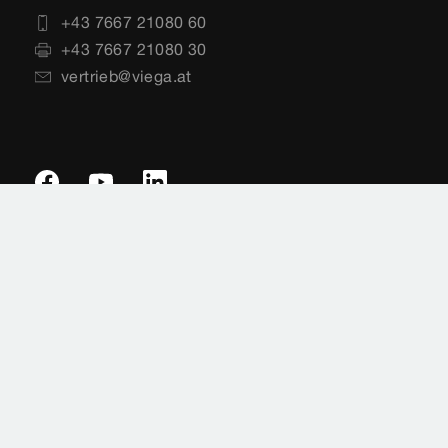
+43 7667 21080 60
+43 7667 21080 30
vertrieb@viega.at
Impressum
Rechtshinweise
Sitemap
Datenschutz
Länderauswahl
Cookie-Einstellungen