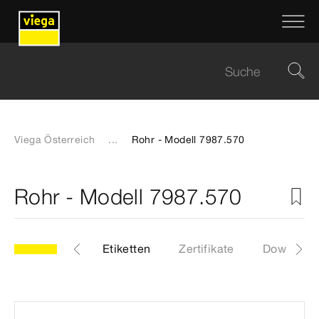
Viega Österreich
...
Rohr - Modell 7987.570
Rohr - Modell 7987.570
70
Artikel
Etiketten
Zertifikate
Download