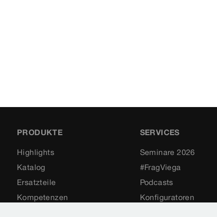
PRODUKTE
SERVICES
Highlights
Seminare 2026
Katalog
#FragViega
Ersatzteile
Podcasts
Kompetenzen
Konfiguratoren
Productfinder
Software