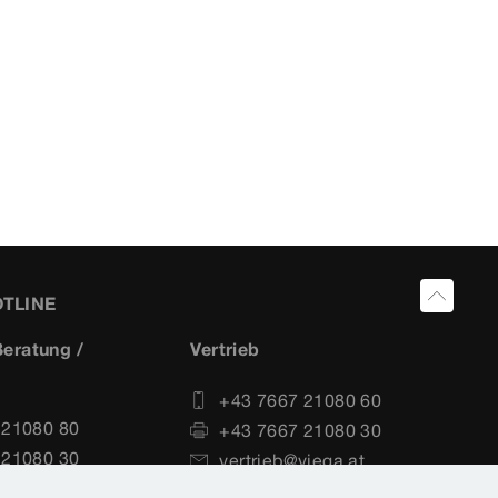
OTLINE
eratung /
Vertrieb
+43 7667 21080 60
 21080 80
+43 7667 21080 30
 21080 30
vertrieb@viega.at
echnik@viega.at