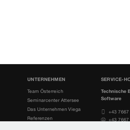
UNTERNEHMEN
SERVICE-H
Team Österreich
Technische B
Software
Seminarcenter Attersee
Das Unternehmen Viega
+43 7667
Referenzen
+43 7667
Karriere
service-t