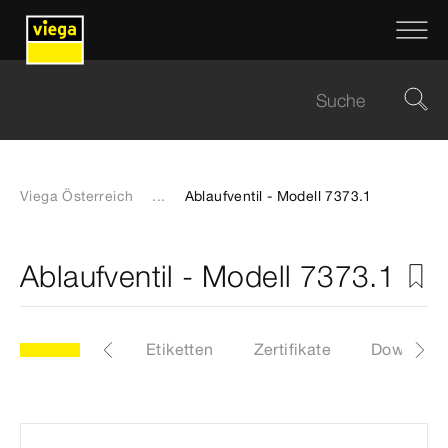
Viega Österreich
...
Ablaufventil - Modell 7373.1
Ablaufventil - Modell 7373.1
3.1
Artikel
Etiketten
Zertifikate
Download