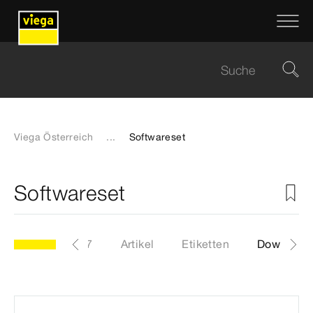
Viega Österreich
...
Softwareset
Softwareset
Modell 2241.97
Artikel
Etiketten
Download