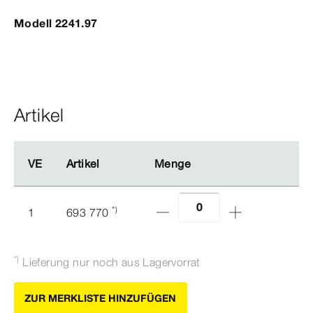
Modell 2241.97
Artikel
VE
VE
Artikel
Artikel
Menge
Menge
*)
1
693 770
*)
Lieferung nur noch aus Lagervorrat
ZUR MERKLISTE HINZUFÜGEN