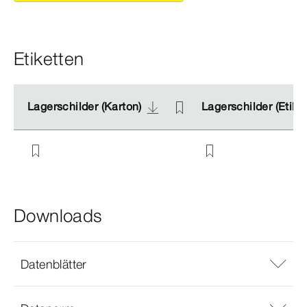
Etiketten
Lagerschilder (Karton)
Lagerschilder (Karton)
Lagerschilder (Etike
Lagerschilder (Etike
Downloads
Datenblätter