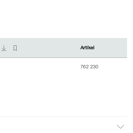
)
)
Artikel
Artikel
762 230