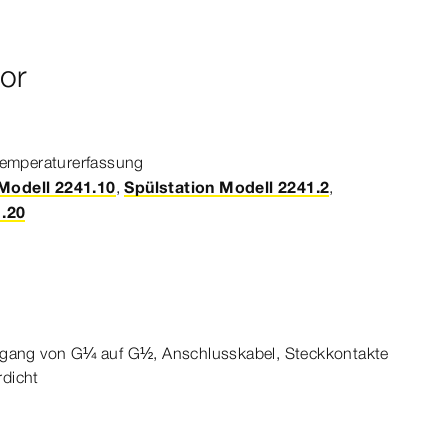
or
Temperaturerfassung
 Modell 2241.10
,
Spülstation Modell 2241.2
,
1.20
ergang von G¼ auf G½, Anschlusskabel, Steckkontakte
rdicht