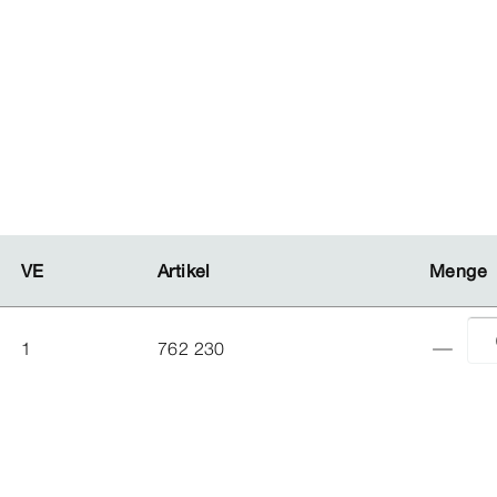
VE
VE
Artikel
Artikel
Menge
Menge
1
762 230