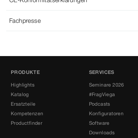
Fachpresse
PRODUKTE
SERVICES
Highlights
Seminare 2026
Katalog
#FragViega
Ersatzteile
Podcasts
Kompetenzen
Konfiguratoren
Productfinder
Software
Downloads