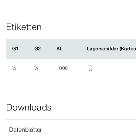
Etiketten
G1
G1
G2
G2
KL
KL
Lagerschilder (Karto
Lagerschilder (Karto
½
¼
1000
Downloads
Datenblätter