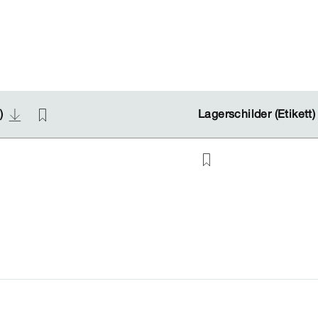
n)
n)
Lagerschilder (Etikett
Lagerschilder (Etikett