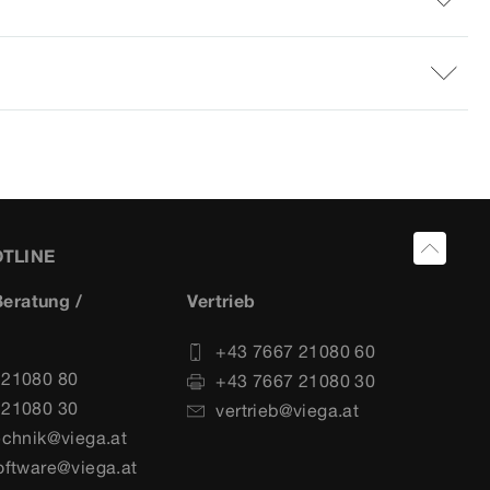
OTLINE
eratung /
Vertrieb
+43 7667 21080 60
 21080 80
+43 7667 21080 30
 21080 30
vertrieb@viega.at
echnik@viega.at
oftware@viega.at