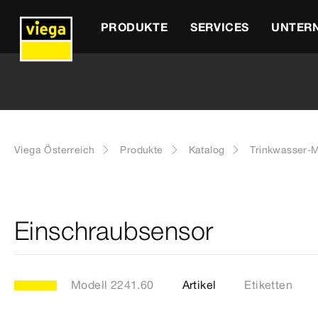
PRODUKTE
SERVICES
UNTER
Viega Österreich
Produkte
Katalog
Trinkwasser-
Einschraubsensor
Modell 2241.60
Artikel
Etiketten