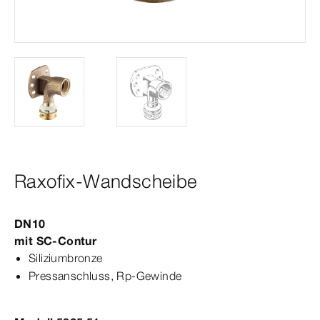
Raxofix-Wandscheibe
DN10
mit
SC‑Contur
Siliziumbronze
Press­
anschluss
,
Rp‑Gewinde