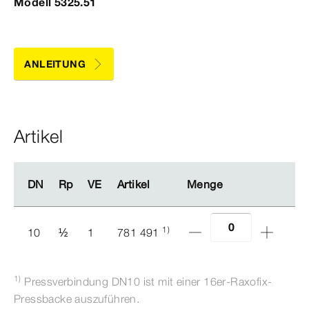
Modell 5325.51
ANLEITUNG
Artikel
DN
DN
Rp
Rp
VE
VE
Artikel
Artikel
Menge
Menge
1)
10
½
1
781 491
1)
Pressverbindung DN10 ist mit einer 16er-​Raxofix-​
Pressbacke auszuführen.