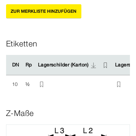
ZUR MERKLISTE HINZUFÜGEN
Etiketten
DN
DN
Rp
Rp
Lagerschilder (Karton)
Lagerschilder (Karton)
Lagerschi
Lagerschi
10
½
Z-Maße