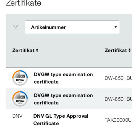
Zertifikate
Zertifikat
Zertifikat
Zertifikat
Zertifikat
DVGW type examination
DW-8501BU0
certificate
DVGW type examination
DW-8501BU0
certificate
DNV
DNV GL Type Approval
TAK00000U2, 
Certificate