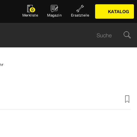
0
KATALOG
Merkliste
Magazin
Ersatzteile
hr