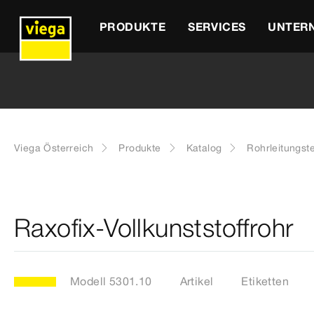
PRODUKTE
SERVICES
UNTER
Viega Österreich
Produkte
Katalog
Rohrleitungst
Raxofix-Vollkunststoffrohr
Modell 5301.10
Artikel
Etiketten