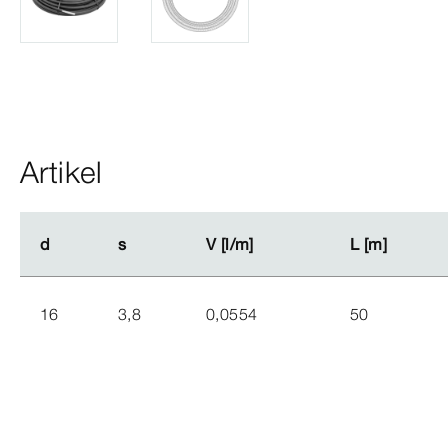
Artikel
d
d
s
s
V [l/m]
V [l/m]
L [m]
L [m]
16
3,8
0,0554
50