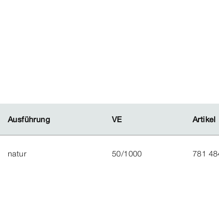
Ausführung
Ausführung
VE
VE
Artikel
Artikel
natur
50/1000
781 48