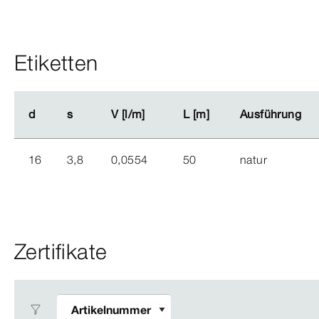
Etiketten
d
d
s
s
V [l/m]
V [l/m]
L [m]
L [m]
Ausführung
Ausführung
16
3,8
0,0554
50
natur
Zertifikate