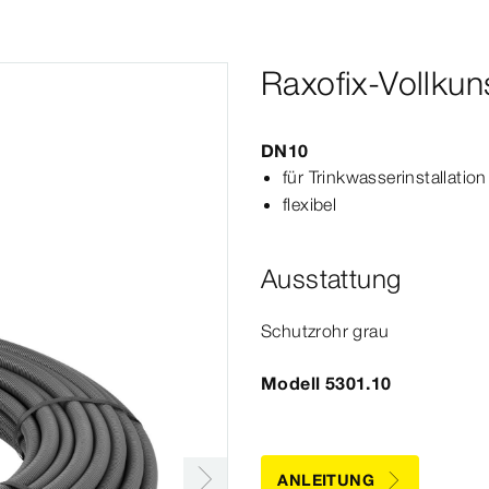
Raxofix-Vollkuns
DN10
für Trink­
wasser
installa
tion
flexibel
Ausstattung
Schutzrohr grau
Modell 5301.10
ANLEITUNG