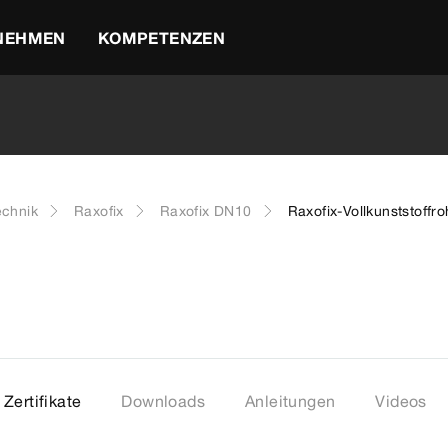
NEHMEN
KOMPETENZEN
echnik
Raxofix
Raxofix DN10
Raxofix-Vollkunststoffro
Zertifikate
Downloads
Anleitungen
Videos