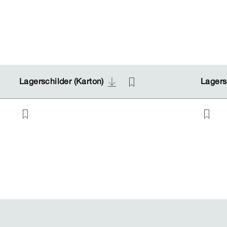
Lagerschilder (Karton)
Lagerschilder (Karton)
Lagersc
Lagersc