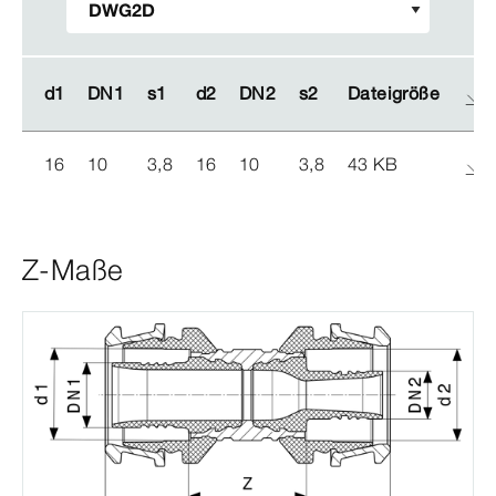
d1
d1
DN1
DN1
s1
s1
d2
d2
DN2
DN2
s2
s2
Dateigröße
Dateigröße
16
10
3,8
16
10
3,8
43 KB
Z-Maße