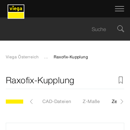
Viega Österreich
...
Raxofix-Kupplung
Raxofix-Kupplung
Etiketten
CAD-Dateien
Z-Maße
Zertifik