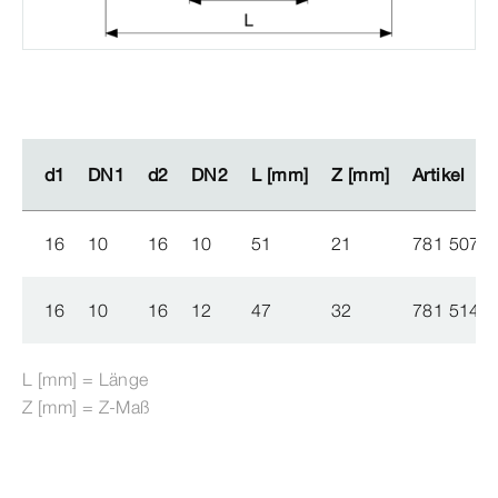
d1
d1
DN1
DN1
d2
d2
DN2
DN2
L [mm]
L [mm]
Z [mm]
Z [mm]
Artikel
Artikel
16
10
16
10
51
21
781 507
16
10
16
12
47
32
781 514
L [mm] = Länge
Z [mm] = Z-​Maß