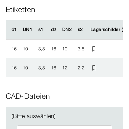
Etiketten
d1
d1
DN1
DN1
s1
s1
d2
d2
DN2
DN2
s2
s2
Lagerschilder (Ka
Lagerschilder (Ka
16
10
3,8
16
10
3,8
16
10
3,8
16
12
2,2
CAD-Dateien
(Bitte auswählen)