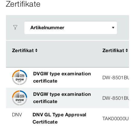
Zertifikate
Zertifikat
Zertifikat
Zertifikat
Zertifikat
DVGW type examination
DW-8501BU0
certificate
DVGW type examination
DW-8501BU0
certificate
DNV
DNV GL Type Approval
TAK00000U2, 
Certificate