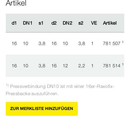
Artikel
d1
d1
DN1
DN1
s1
s1
d2
d2
DN2
DN2
s2
s2
VE
VE
Artikel
Artikel
1)
16
10
3,8
16
10
3,8
1
781 507
1)
16
10
3,8
16
12
2,2
1
781 514
1)
Pressverbindung DN10 ist mit einer 16er-​Raxofix-​
Pressbacke auszuführen.
ZUR MERKLISTE HINZUFÜGEN